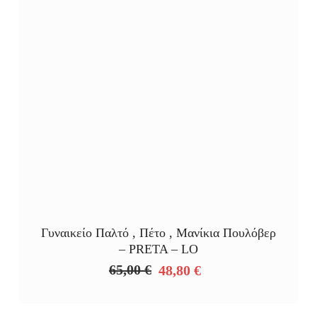
Γυναικείο Παλτό , Πέτο , Μανίκια Πουλόβερ
– PRETA – LO
65,00
€
48,80
€
Original
Η
price
τρέχουσα
was:
τιμή