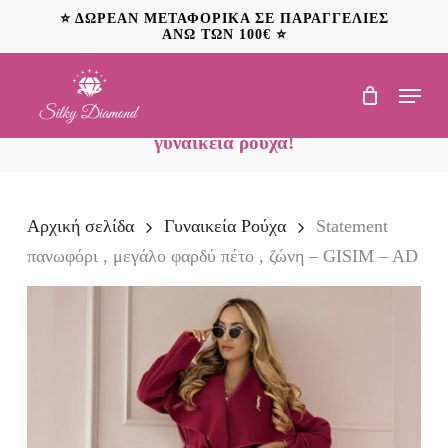
Skip
⭐ ΔΩΡΕΑΝ ΜΕΤΑΦΟΡΙΚΑ ΣΕ ΠΑΡΑΓΓΕΛΙΕΣ
to
ΑΝΩ ΤΩΝ 100€ ⭐
main
content
Menu
NEO: Ανακαλύψτε
προσφορές έως 20€ σε
γυναικεία ρούχα!
Αρχική σελίδα
Γυναικεία Ρούχα
Statement
πανωφόρι , μεγάλο φαρδύ πέτο , ζώνη – GISIM – AD