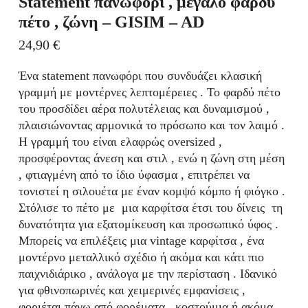
Statement πανωφόρι , μεγάλο φαρδύ
πέτο , ζώνη – GISIM – AD
24,90
€
Ένα statement πανωφόρι που συνδυάζει κλασική
γραμμή με μοντέρνες λεπτομέρειες . Το φαρδύ πέτο
του προσδίδει αέρα πολυτέλειας και δυναμισμού ,
πλαισιώνοντας αρμονικά το πρόσωπο και τον λαιμό .
Η γραμμή του είναι ελαφρώς oversized ,
προσφέροντας άνεση και στιλ , ενώ η ζώνη στη μέση
, φτιαγμένη από το ίδιο ύφασμα , επιτρέπει να
τονιστεί η σιλουέτα με έναν κομψό κόμπο ή φιόγκο .
Στόλισε το πέτο με μια καρφίτσα έτσι του δίνεις τη
δυνατότητα για εξατομίκευση και προσωπικό ύφος .
Μπορείς να επιλέξεις μια vintage καρφίτσα , ένα
μοντέρνο μεταλλικό σχέδιο ή ακόμα και κάτι πιο
παιχνιδιάρικο , ανάλογα με την περίσταση . Ιδανικό
για φθινοπωρινές και χειμερινές εμφανίσεις ,
φοριέται πάνω από φορέματα , κοστούμια ή ακόμα