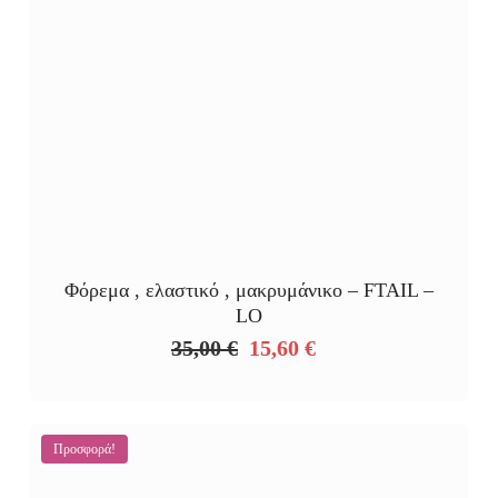
Φόρεμα , ελαστικό , μακρυμάνικο – FTAIL –
LO
35,00
€
15,60
€
Original
Η
price
τρέχουσα
was:
τιμή
35,00 €.
είναι:
Προσφορά!
15,60 €.