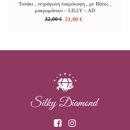
Τοπάκι , τετράγωνη λαιμόκοψη , με Βάτες ,
μακρυμάνικο – LILLY – AD
32,00
€
21,90
€
Original
Η
price
τρέχουσα
was:
τιμή
32,00 €.
είναι:
21,90 €.