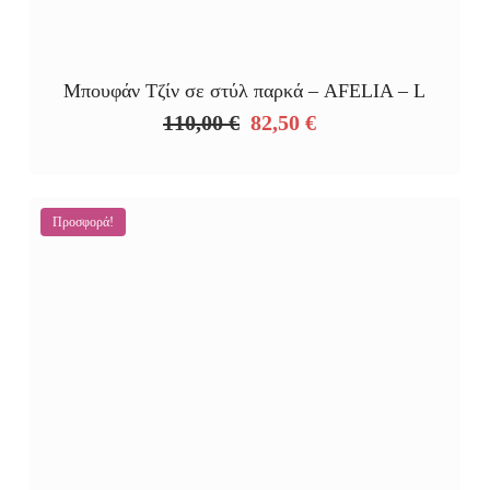
Μπουφάν Τζίν σε στύλ παρκά – AFELIA – L
110,00
€
82,50
€
Original
Η
price
τρέχουσα
was:
τιμή
110,00 €.
είναι:
Προσφορά!
82,50 €.