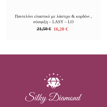
Παντελόνι ελαστικό με λάστιχο & κορδόνι ,
σύσφιξη – LASY – LO
21,50
€
16,20
€
Original
Η
price
τρέχουσα
was:
τιμή
21,50 €.
είναι:
16,20 €.