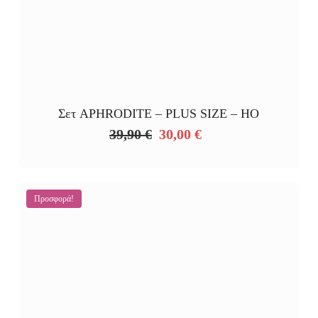
Σετ APHRODITE – PLUS SIZE – HO
39,90
€
30,00
€
Original
Η
price
τρέχουσα
was:
τιμή
39,90 €.
είναι:
Προσφορά!
30,00 €.