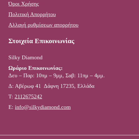
Όροι Χρήσης
Πολιτική Απορρήτου
Αλλαγή ρυθμίσεων απορρήτου
Στοιχεία Επικοινωνίας
Silky Diamond
Ωράριο Επικοινωνίας:
Δευ – Παρ: 10πμ – 9μμ, Σαβ: 11πμ – 4μμ.
Δ: Αβέρωφ 41 Δάφνη 17235, Ελλάδα
Τ:
2112675242
E:
info@silkydiamond.com