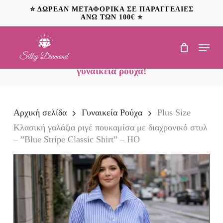
Skip
⭐ ΔΩΡΕΑΝ ΜΕΤΑΦΟΡΙΚΑ ΣΕ ΠΑΡΑΓΓΕΛΙΕΣ
to
ΑΝΩ ΤΩΝ 100€ ⭐
main
content
Menu
NEO: Ανακαλύψτε
προσφορές έως 20€ σε
γυναικεία ρούχα!
Αρχική σελίδα
Γυναικεία Ρούχα
Plus Size
Κλασική γαλάζια ριγέ πουκαμίσα με διαχρονικό στυλ
– ”Blue Stripe Classic Shirt” – HO