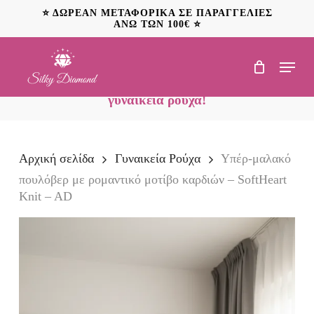
Skip
⭐ ΔΩΡΕΑΝ ΜΕΤΑΦΟΡΙΚΑ ΣΕ ΠΑΡΑΓΓΕΛΙΕΣ
to
ΑΝΩ ΤΩΝ 100€ ⭐
main
content
Menu
NEO: Ανακαλύψτε
προσφορές έως 20€ σε
γυναικεία ρούχα!
Αρχική σελίδα
Γυναικεία Ρούχα
Υπέρ‑μαλακό
πουλόβερ με ρομαντικό μοτίβο καρδιών – SoftHeart
Knit – AD