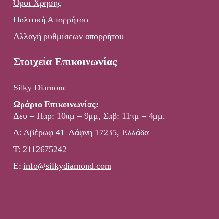
Όροι Χρήσης
Πολιτική Απορρήτου
Αλλαγή ρυθμίσεων απορρήτου
Στοιχεία Επικοινωνίας
Silky Diamond
Ωράριο Επικοινωνίας:
Δευ – Παρ: 10πμ – 9μμ, Σαβ: 11πμ – 4μμ.
Δ: Αβέρωφ 41 Δάφνη 17235, Ελλάδα
Τ:
2112675242
E:
info@silkydiamond.com