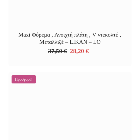
Maxi Φόρεμα , Ανοιχτή πλάτη , V ντεκολτέ ,
Μεταλλιζέ – LIKAN – LO
37,50
€
28,20
€
Original
Η
price
τρέχουσα
was:
τιμή
37,50 €.
είναι:
Προσφορά!
28,20 €.