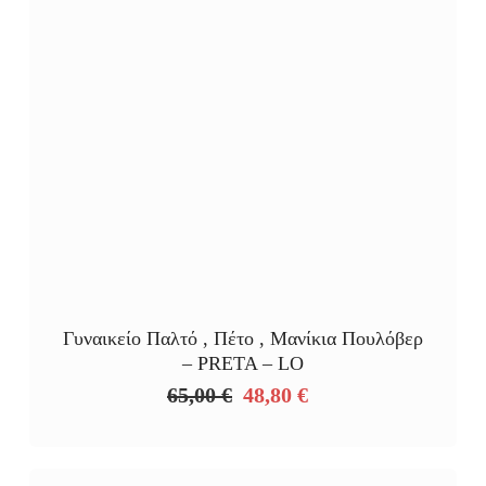
Γυναικείο Παλτό , Πέτο , Μανίκια Πουλόβερ
– PRETA – LO
65,00
€
48,80
€
Original
Η
price
τρέχουσα
was:
τιμή
65,00 €.
είναι: