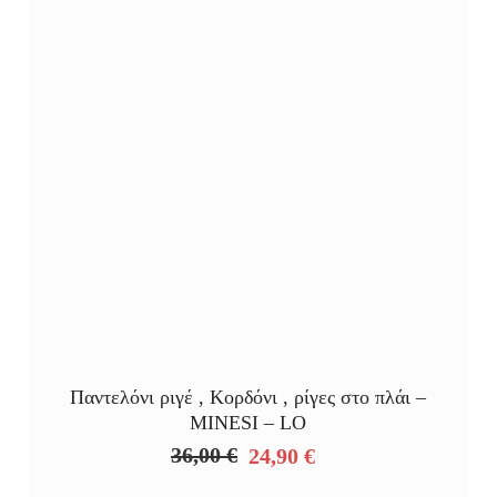
Παντελόνι ριγέ , Κορδόνι , ρίγες στο πλάι –
MINESI – LO
36,00
€
24,90
€
Original
Η
price
τρέχουσα