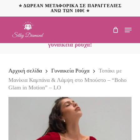
Skip
⭐ ΔΩΡΕΑΝ ΜΕΤΑΦΟΡΙΚΑ ΣΕ ΠΑΡΑΓΓΕΛΙΕΣ
to
ΑΝΩ ΤΩΝ 100€ ⭐
main
content
Menu
NEO: Ανακαλύψτε
προσφορές έως 20€ σε
γυναικεία ρούχα!
Αρχική σελίδα
Γυναικεία Ρούχα
Τοπάκι με
Μανίκια Καμπάνα & Λάμψη στο Μπούστο – “Boho
Glam in Motion” – LO