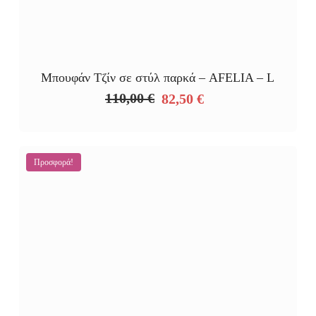
Μπουφάν Τζίν σε στύλ παρκά – AFELIA – L
110,00
€
82,50
€
Original
Η
price
τρέχουσα
was:
τιμή
110,00 €.
είναι:
Προσφορά!
82,50 €.