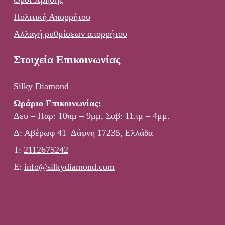
Πολιτική Απορρήτου
Αλλαγή ρυθμίσεων απορρήτου
Στοιχεία Επικοινωνίας
Silky Diamond
Ωράριο Επικοινωνίας:
Δευ – Παρ: 10πμ – 9μμ, Σαβ: 11πμ – 4μμ.
Δ: Αβέρωφ 41 Δάφνη 17235, Ελλάδα
Τ:
2112675242
E:
info@silkydiamond.com