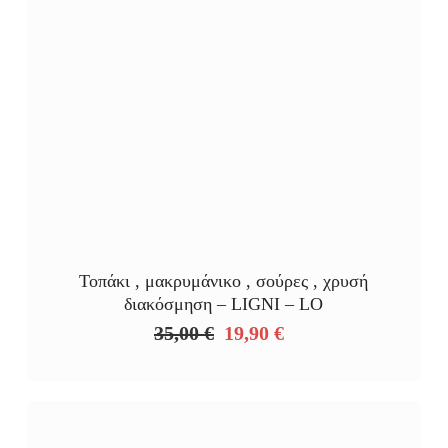
Τοπάκι , μακρυμάνικο , σούρες , χρυσή
διακόσμηση – LIGNI – LO
35,00
€
19,90
€
Original
Η
price
τρέχουσα
was:
τιμή
35,00 €.
είναι:
19,90 €.