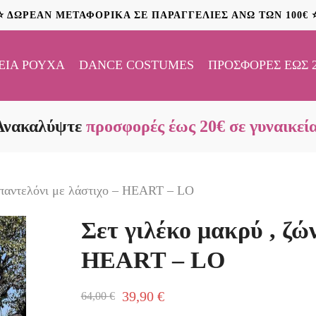
⭐ ΔΩΡΕΑΝ ΜΕΤΑΦΟΡΙΚΑ ΣΕ ΠΑΡΑΓΓΕΛΙΕΣ ΑΝΩ ΤΩΝ 100€ 
ΕΊΑ ΡΟΎΧΑ
DANCE COSTUMES
ΠΡΟΣΦΟΡΈΣ ΈΩΣ 
Ανακαλύψτε
προσφορές έως 20€ σε γυναικεί
, παντελόνι με λάστιχο – HEART – LO
Σετ γιλέκο μακρύ , ζών
HEART – LO
39,90
€
64,00
€
Original
Η