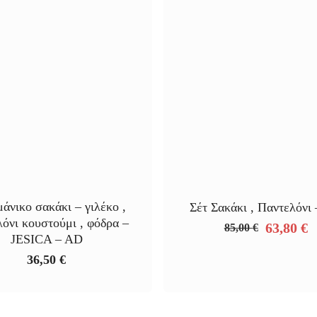
μάνικο σακάκι – γιλέκο ,
Σέτ Σακάκι , Παντελόνι
όνι κουστούμι , φόδρα –
63,80
€
85,00
€
Original
Η
JESICA – AD
price
τρέχουσ
36,50
€
was:
τιμή
85,00 €.
είναι:
63,80 €.