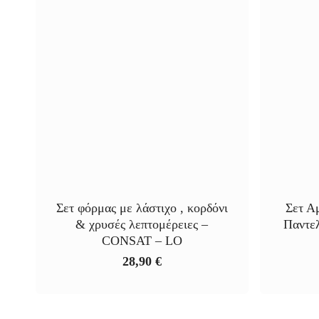
Σετ φόρμας με λάστιχο , κορδόνι
Σετ Α
& χρυσές λεπτομέρειες –
Παντελ
CONSAT – LO
28,90
€