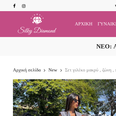
Skip
facebook
instagram
to
main
content
ΑΡΧΙΚΉ
ΓΥΝΑΙΚ
NEO: 
Αρχική σελίδα
New
Σετ γιλέκο μακρύ , ζώνη 