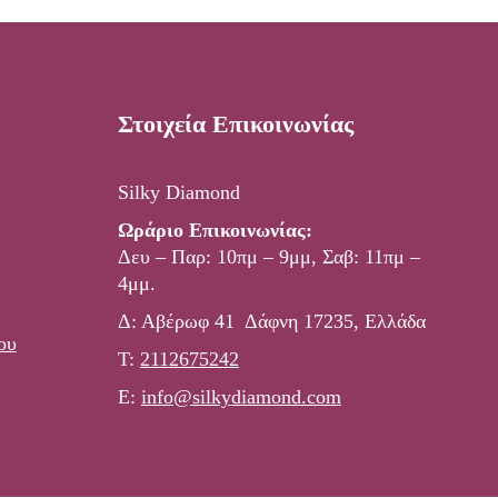
Στοιχεία Επικοινωνίας
Silky Diamond
Ωράριο Επικοινωνίας:
Δευ – Παρ: 10πμ – 9μμ, Σαβ: 11πμ –
4μμ.
Δ: Αβέρωφ 41 Δάφνη 17235, Ελλάδα
ου
Τ:
2112675242
E:
info@silkydiamond.com