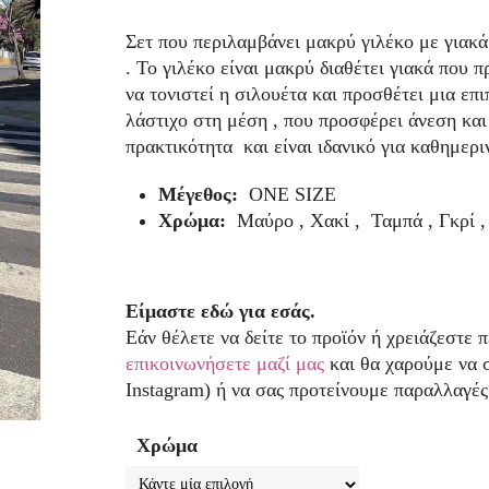
price
τρέχουσα
Σετ που περιλαμβάνει μακρύ γιλέκο με γιακά 
was:
τιμή
. Το γιλέκο είναι μακρύ διαθέτει γιακά που 
64,00 €.
είναι:
να τονιστεί η σιλουέτα και προσθέτει μια επ
39,90 €.
λάστιχο στη μέση , που προσφέρει άνεση και
πρακτικότητα και είναι ιδανικό για καθημερι
Μέγεθος:
ONE SIZE
Χρώμα:
Μαύρο , Χακί , Ταμπά , Γκρί ,
Είμαστε εδώ για εσάς.
Εάν θέλετε να δείτε το προϊόν ή χρειάζεστε 
επικοινωνήσετε μαζί μας
και θα χαρούμε να 
Instagram) ή να σας προτείνουμε παραλλαγές
Χρώμα