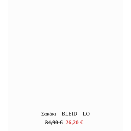
Σακάκι – BLEID – LO
34,90
€
26,20
€
Original
Η