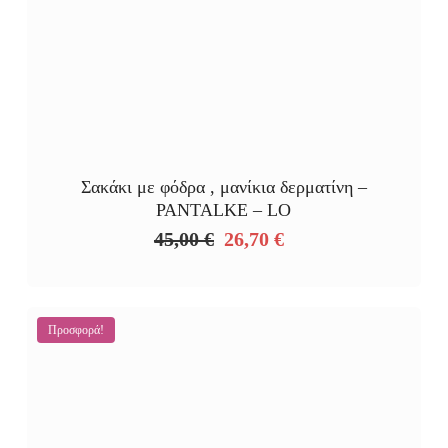
Σακάκι με φόδρα , μανίκια δερματίνη –
PANTALKE – LO
45,00
€
26,70
€
Original
Η
price
τρέχουσα
was:
τιμή
45,00 €.
είναι:
Προσφορά!
26,70 €.