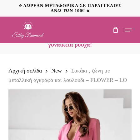
Skip
⭐ ΔΩΡΕΑΝ ΜΕΤΑΦΟΡΙΚΑ ΣΕ ΠΑΡΑΓΓΕΛΙΕΣ
to
ΑΝΩ ΤΩΝ 100€ ⭐
main
content
Menu
NEO: Ανακαλύψτε
προσφορές έως 20€ σε
γυναικεία ρούχα!
Αρχική σελίδα
New
Σακάκι , ζώνη με
μεταλλική αγκράφα και λουλούδι – FLOWER – LO