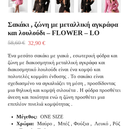
Σακάκι , ζώνη με μεταλλική αγκράφα
και λουλούδι – FLOWER – LO
58,60
€
32,90
€
Original
Η
price
τρέχουσα
Ένα μεσάτο σακάκι με γιακά , εσωτερική φόδρα και
was:
τιμή
ζώνη με διακοσμητική μεταλλική αγκράφα και
58,60 €.
είναι:
διακοσμητικό λουλούδι είναι ένα κομψό και
32,90 €.
πολυτελές κομμάτι ένδυσης . Το σακάκι είναι
σχεδιασμένο να αγκαλιάζει τη μέση , προσδίδοντας
μια θηλυκή και κομψή σιλουέτα . Η φόδρα προσθέτει
άνεση και ποιότητα ενώ η ζώνη προσθέτει μια
επιπλέον πινελιά κομψότητας .
Μέγεθος:
ONE SIZE
Χρώμα:
Μαύρο , Μπέζ , Φούξια , Λευκό , Ρόζ