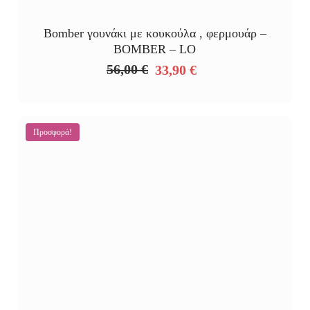
Bomber γουνάκι με κουκούλα , φερμουάρ –
BOMBER – LO
56,00
€
33,90
€
Original
Η
price
τρέχουσα
was:
τιμή
56,00 €.
είναι:
Προσφορά!
33,90 €.