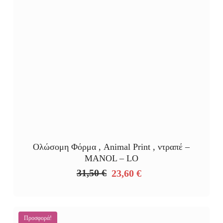
Ολώσομη Φόρμα , Animal Print , ντραπέ –
MANOL – LO
31,50
€
23,60
€
Original
Η
price
τρέχουσα
was:
τιμή
31,50 €.
είναι:
Προσφορά!
23,60 €.