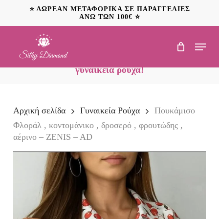
Skip
⭐ ΔΩΡΕΑΝ ΜΕΤΑΦΟΡΙΚΑ ΣΕ ΠΑΡΑΓΓΕΛΙΕΣ
to
ΑΝΩ ΤΩΝ 100€ ⭐
main
content
Menu
NEO: Ανακαλύψτε
προσφορές έως 20€ σε
γυναικεία ρούχα!
Αρχική σελίδα
Γυναικεία Ρούχα
Πουκάμισο
Φλοράλ , κοντομάνικο , δροσερό , φρουτώδης ,
αέρινο – ZENIS – AD