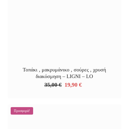
Τοπάκι , μακρυμάνικο , σούρες , χρυσή
διακόσμηση – LIGNI – LO
35,00
€
19,90
€
Original
Η
price
τρέχουσα
was:
τιμή
35,00 €.
είναι:
Προσφορά!
19,90 €.