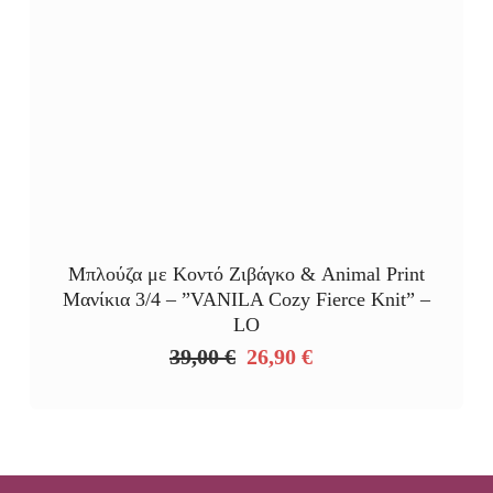
Μπλούζα με Κοντό Ζιβάγκο & Animal Print
Μανίκια 3/4 – ”VANILA Cozy Fierce Knit” –
LO
39,00
€
26,90
€
Original
Η
price
τρέχουσα
was:
τιμή
39,00 €.
είναι:
26,90 €.