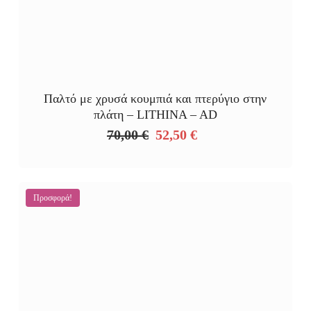
Παλτό με χρυσά κουμπιά και πτερύγιο στην
πλάτη – LITHINA – AD
70,00
€
52,50
€
Original
Η
price
τρέχουσα
was:
τιμή
70,00 €.
είναι:
Προσφορά!
52,50 €.