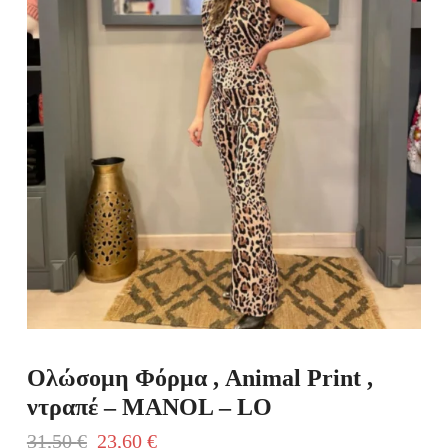
Ολώσομη Φόρμα , Animal Print ,
ντραπέ – MANOL – LO
31,50
€
23,60
€