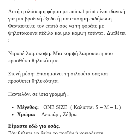
Original
Η
price
τρέχουσα
Αυτή η ολόσωμη φόρμα με animal print είναι ιδανική
was:
τιμή
για μια βραδινή έξοδο ή μια επίσημη εκδήλωση.
31,50 €.
είναι:
Φανταστείτε τον εαυτό σας να τη φοράτε με
23,60 €.
ψηλοτάκουνα πέδιλα και μια κομψή τσάντα . Διαθέτει
:
Ντραπέ λαιμοκοψη: Μια κομψή λαιμοκοψη που
προσθέτει θηλυκότητα.
Στενή μέση: Επισημαίνει τη σιλουέτα σας και
προσθέτει θηλυκότητα.
Παντελόνι σε ίσια γραμμή .
Μέγεθος:
ONE SIZE ( Καλύπτει S – M – L )
Χρώμα:
Λεοπάρ , Ζέβρα
Είμαστε εδώ για εσάς.
Εάν θέλετε να δείτε το προϊόν ή χρειάζεστε