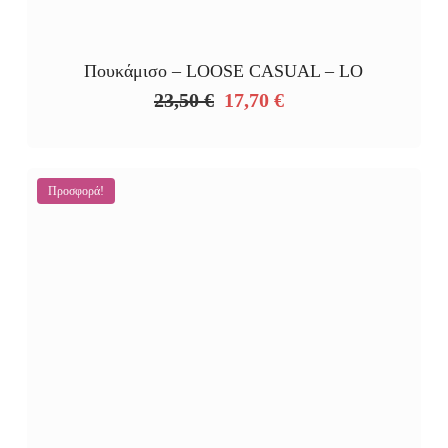
Πουκάμισο – LOOSE CASUAL – LO
23,50
€
17,70
€
Original
Η
price
τρέχουσα
was:
τιμή
23,50 €.
είναι:
Προσφορά!
17,70 €.