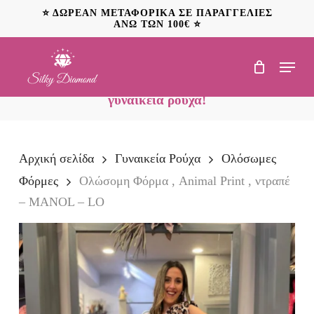
Skip
⭐ ΔΩΡΕΑΝ ΜΕΤΑΦΟΡΙΚΑ ΣΕ ΠΑΡΑΓΓΕΛΙΕΣ
to
ΑΝΩ ΤΩΝ 100€ ⭐
main
content
Menu
NEO: Ανακαλύψτε
προσφορές έως 20€ σε
γυναικεία ρούχα!
Αρχική σελίδα
Γυναικεία Ρούχα
Ολόσωμες
Φόρμες
Ολώσομη Φόρμα , Animal Print , ντραπέ
– MANOL – LO