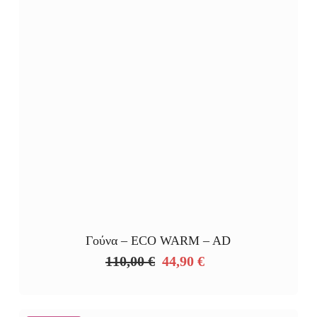
Γούνα – ECO WARM – AD
110,00
€
44,90
€
Original
Η
price
τρέχουσα
was:
τιμή
110,00 €.
είναι: