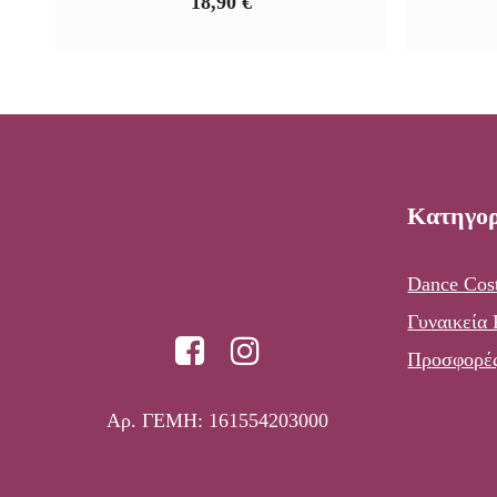
18,90
€
Κατηγορ
Dance Cos
Γυναικεία
Προσφορέ
Αρ. ΓΕΜΗ: 161554203000