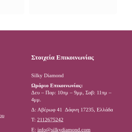
price
τρέχουσα
was:
τιμή
α
35,00 €.
είναι:
15,60 €.
Στοιχεία Επικοινωνίας
Silky Diamond
Ωράριο Επικοινωνίας:
Δευ – Παρ: 10πμ – 9μμ, Σαβ: 11πμ –
4μμ.
Δ: Αβέρωφ 41 Δάφνη 17235, Ελλάδα
ου
Τ:
2112675242
E:
info@silkydiamond.com