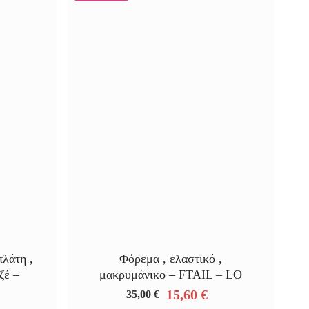
πλάτη ,
Φόρεμα , ελαστικό ,
ζέ –
μακρυμάνικο – FTAIL – LO
15,60
€
35,00
€
Original
Η