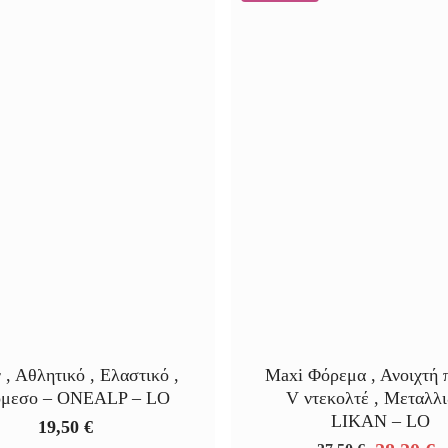
, Αθλητικό , Ελαστικό ,
Maxi Φόρεμα , Ανοιχτή 
μεσο – ONEALP – LO
V ντεκολτέ , Μεταλλι
LIKAN – LO
19,50
€