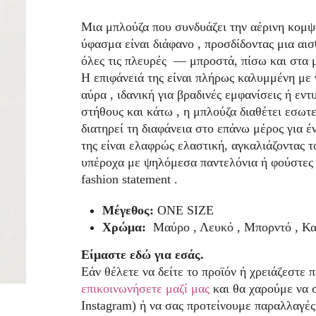
Μια μπλούζα που συνδυάζει την αέρινη κομψ
ύφασμα είναι διάφανο , προσδίδοντας μια αι
όλες τις πλευρές — μπροστά, πίσω και στα 
Η επιφάνειά της είναι πλήρως καλυμμένη με γ
αύρα , ιδανική για βραδινές εμφανίσεις ή εν
στήθους και κάτω , η μπλούζα διαθέτει εσωτ
διατηρεί τη διαφάνεια στο επάνω μέρος για 
της είναι ελαφρώς ελαστική, αγκαλιάζοντας τ
υπέροχα με ψηλόμεσα παντελόνια ή φούστες ,
fashion statement .
Μέγεθος:
ONE SIZE
Χρώμα:
Μαύρο , Λευκό , Μπορντό , Κα
Είμαστε εδώ για εσάς.
Εάν θέλετε να δείτε το προϊόν ή χρειάζεστε 
επικοινωνήσετε μαζί μας
και θα χαρούμε να 
Instagram) ή να σας προτείνουμε παραλλαγές