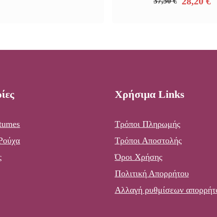
28,20
€
37,50
€
Original
Η
price
τρέχουσ
was:
τιμή
37,50 €.
είναι:
28,20 €.
ίες
Χρήσιμα Links
tumes
Τρόποι Πληρωμής
 Ρούχα
Τρόποι Αποστολής
ς
Όροι Χρήσης
Πολιτική Απορρήτου
Αλλαγή ρυθμίσεων απορρήτ