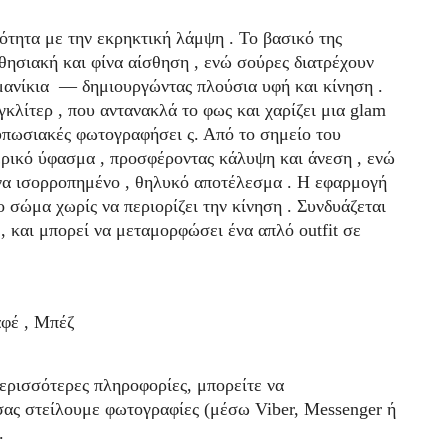
ότητα με την εκρηκτική λάμψη . Το βασικό της
σθησιακή και φίνα αίσθηση , ενώ σούρες διατρέχουν
μανίκια — δημιουργώντας πλούσια υφή και κίνηση .
κλίτερ , που αντανακλά το φως και χαρίζει μια glam
τυπωσιακές φωτογραφήσει ς. Από το σημείο του
ερικό ύφασμα , προσφέροντας κάλυψη και άνεση , ενώ
ένα ισορροπημένο , θηλυκό αποτέλεσμα . Η εφαρμογή
ο σώμα χωρίς να περιορίζει την κίνηση . Συνδυάζεται
 και μπορεί να μεταμορφώσει ένα απλό outfit σε
φέ , Μπέζ
περισσότερες πληροφορίες, μπορείτε να
σας στείλουμε φωτογραφίες (μέσω Viber, Messenger ή
.