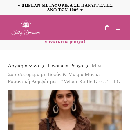
Skip
⭐ ΔΩΡΕΑΝ ΜΕΤΑΦΟΡΙΚΑ ΣΕ ΠΑΡΑΓΓΕΛΙΕΣ
to
ΑΝΩ ΤΩΝ 100€ ⭐
main
content
Menu
NEO: Ανακαλύψτε
προσφορές έως 20€ σε
γυναικεία ρούχα!
Αρχική σελίδα
Γυναικεία Ρούχα
Μίνι
Σορτσοφόρεμα με Βολάν & Μακρύ Μανίκι –
Ρομαντική Κομψότητα – “Velour Ruffle Dress” – LO