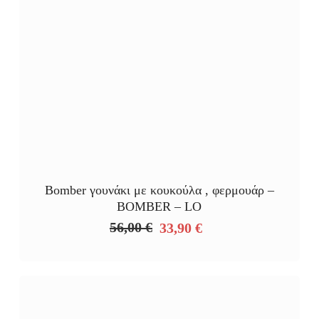
Bomber γουνάκι με κουκούλα , φερμουάρ –
BOMBER – LO
56,00
€
33,90
€
Original
Η
price
τρέχουσα
was:
τιμή
56,00 €.
είναι:
33,90 €.