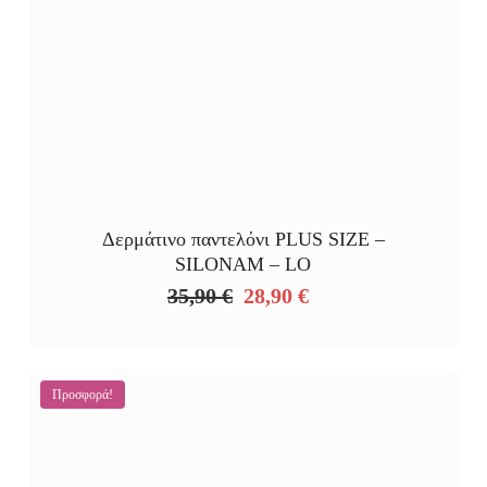
Δερμάτινο παντελόνι PLUS SIZE –
SILONAM – LO
35,90
€
28,90
€
Original
Η
price
τρέχουσα
was:
τιμή
35,90 €.
είναι:
Προσφορά!
28,90 €.