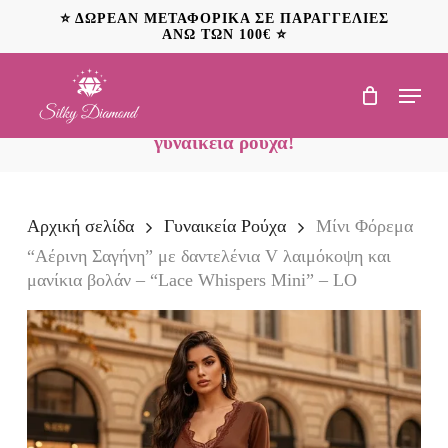
Skip
⭐ ΔΩΡΕΑΝ ΜΕΤΑΦΟΡΙΚΑ ΣΕ ΠΑΡΑΓΓΕΛΙΕΣ
to
ΑΝΩ ΤΩΝ 100€ ⭐
main
content
Menu
NEO: Ανακαλύψτε
προσφορές έως 20€ σε
γυναικεία ρούχα!
Αρχική σελίδα
Γυναικεία Ρούχα
Μίνι Φόρεμα
“Αέρινη Σαγήνη” με δαντελένια V λαιμόκοψη και
μανίκια βολάν – “Lace Whispers Mini” – LO