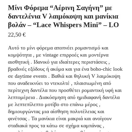
Μίνι Φόρεμα “Αέρινη Σαγήνη” με
δαντελένια V λαιμόκοψη και μανίκια
βολάν – “Lace Whispers Mini” – LO
22,50
€
Αυτό το μίνι φόρεμα αποπνέει ρομαντισμό και
κομψότητα , με vintage επιρροές και μοντέρνα
αισθητική . Ιδανικό για ιδιαίτερες περιστάσεις ,
βραδινές εξόδους ή ακόμα και για ένα boho-chic look
σε daytime events . Βαθιά και θηλυκή V λαιμόκοψη
που αναδεικνύει το ντεκολτέ , πλαισιωμένη από
περίτεχνη δαντέλα που προσθέτει ρομαντική υφή και
λεπτομέρεια . Διακόσμηση από ημιδιαφανή δαντέλα
με λεπτεπίλεπτο μοτίβο στο επάνω μέρος ,
δημιουργώντας μια αίσθηση πολυτέλειας και
φινέτσας . Τα μανίκια είναι μακριά και ανοίγουν
σταδιακά προς τα κάτω σε σχήμα καμπάνας ,