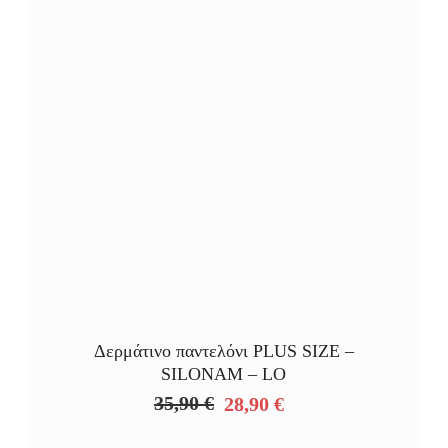
Δερμάτινο παντελόνι PLUS SIZE –
SILONAM – LO
35,90
€
28,90
€
Original
Η
price
τρέχουσα