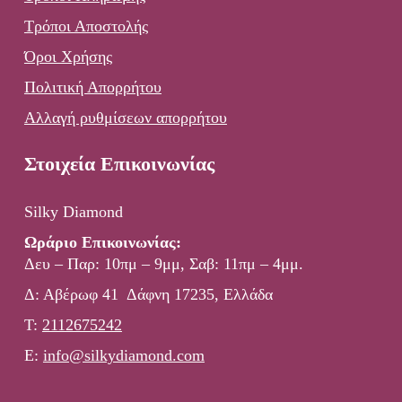
Τρόποι Αποστολής
Όροι Χρήσης
Πολιτική Απορρήτου
Αλλαγή ρυθμίσεων απορρήτου
Στοιχεία Επικοινωνίας
Silky Diamond
Ωράριο Επικοινωνίας:
Δευ – Παρ: 10πμ – 9μμ, Σαβ: 11πμ – 4μμ.
Δ: Αβέρωφ 41 Δάφνη 17235, Ελλάδα
Τ:
2112675242
E:
info@silkydiamond.com