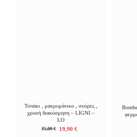
Τοπάκι , μακρυμάνικο , σούρες ,
Bombe
χρυσή διακόσμηση – LIGNI –
φερμ
LO
19,90
€
35,00
€
Original
Η