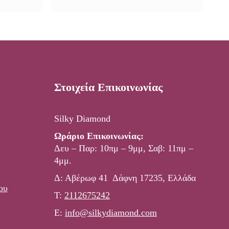
price
τρέχουσα
was:
τιμή
21,50 €.
είναι:
16,20 €.
Στοιχεία Επικοινωνίας
Silky Diamond
Ωράριο Επικοινωνίας:
Δευ – Παρ: 10πμ – 9μμ, Σαβ: 11πμ –
4μμ.
Δ: Αβέρωφ 41 Δάφνη 17235, Ελλάδα
ου
Τ:
2112675242
E:
info@silkydiamond.com