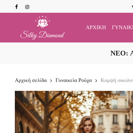
Skip
facebook
instagram
to
main
content
ΑΡΧΙΚΉ
ΓΥΝΑΙΚ
NEO: 
Αρχική σελίδα
Γυναικεία Ρούχα
Κομψή οικολογ