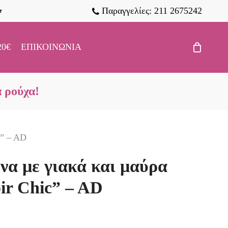
Παραγγελίες: 211 2675242
⭐
20€
ΕΠΙΚΟΙΝΩΝΊΑ
α ρούχα!
c” – AD
να με γιακά και μαύρα
ir Chic” – AD