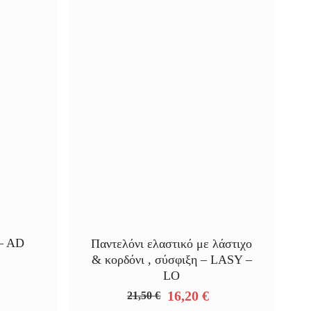
– AD
Παντελόνι ελαστικό με λάστιχο
& κορδόνι , σύσφιξη – LASY –
LO
α
16,20
€
21,50
€
Original
Η