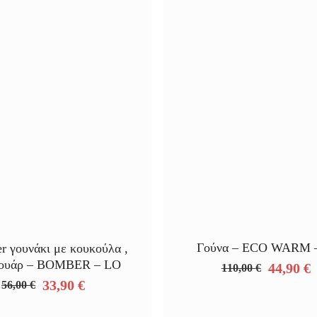
Γούνα – ECO WARM 
r γουνάκι με κουκούλα ,
ουάρ – BOMBER – LO
44,90
€
110,00
€
Original
Η
33,90
€
56,00
€
price
τρέχουσ
Original
Η
was:
τιμή
price
τρέχουσα