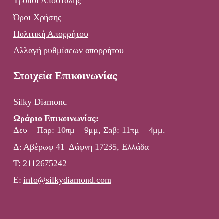
Τρόποι Αποστολής
Όροι Χρήσης
Πολιτική Απορρήτου
Αλλαγή ρυθμίσεων απορρήτου
Στοιχεία Επικοινωνίας
Silky Diamond
Ωράριο Επικοινωνίας:
Δευ – Παρ: 10πμ – 9μμ, Σαβ: 11πμ – 4μμ.
Δ: Αβέρωφ 41 Δάφνη 17235, Ελλάδα
Τ:
2112675242
E:
info@silkydiamond.com