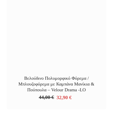
Βελούδινο Πολυμορφικό Φόρεμα /
Μπλουζοφόρεμα με Καμπάνα Μανίκια &
Πούπουλα – Velour Drama -LO
44,00
€
32,90
€
Original
Η
price
τρέχουσα
was:
τιμή