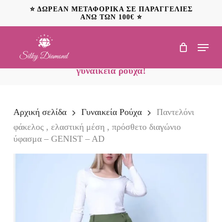
Skip
⭐ ΔΩΡΕΑΝ ΜΕΤΑΦΟΡΙΚΑ ΣΕ ΠΑΡΑΓΓΕΛΙΕΣ
to
ΑΝΩ ΤΩΝ 100€ ⭐
main
content
Menu
NEO: Ανακαλύψτε
προσφορές έως 20€ σε
γυναικεία ρούχα!
Αρχική σελίδα
Γυναικεία Ρούχα
Παντελόνι
φάκελος , ελαστική μέση , πρόσθετο διαγώνιο
ύφασμα – GENIST – AD