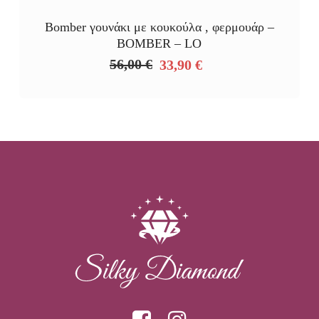
Bomber γουνάκι με κουκούλα , φερμουάρ –
BOMBER – LO
56,00
€
33,90
€
Original
Η
price
τρέχουσα
was:
τιμή
56,00 €.
είναι:
33,90 €.