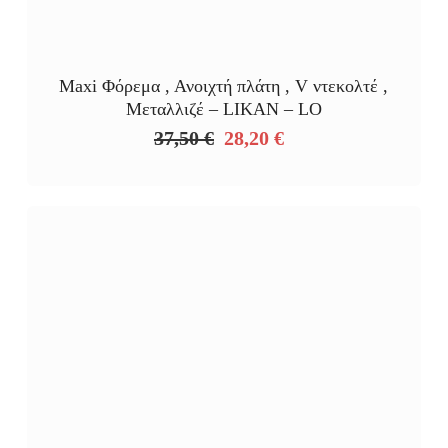
Maxi Φόρεμα , Ανοιχτή πλάτη , V ντεκολτέ ,
Μεταλλιζέ – LIKAN – LO
37,50
€
28,20
€
Original
Η
price
τρέχουσα
was:
τιμή
37,50 €.
είναι:
28,20 €.